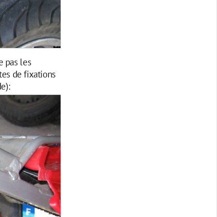
e pas les
tes de fixations
e):