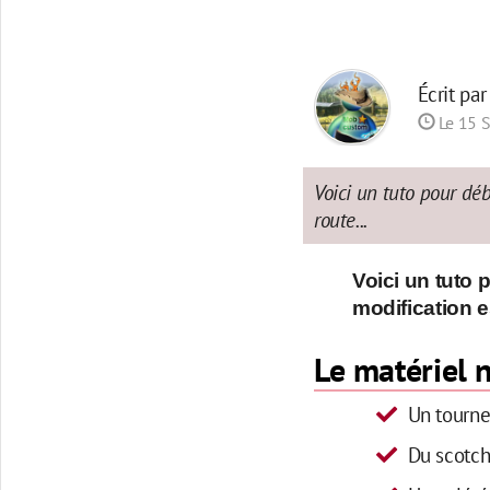
Écrit pa
Le 15 
Voici un tuto pour déb
route...
Voici un tuto 
modification es
Le matériel 
Un tourne
Du scotch