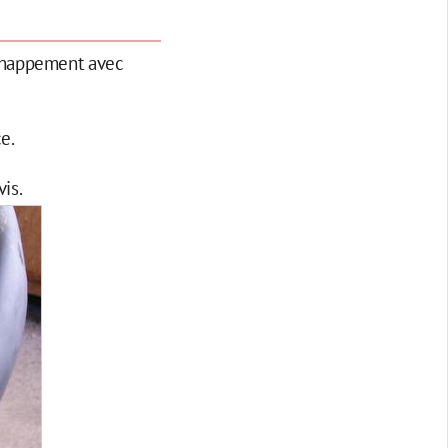
échappement avec
e.
is.