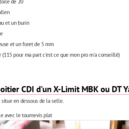
toile de 20
allen
u et un burin
e
use et un foret de 5 mm
r (115 pour ma part c'est ce que mon pro m'a conseillé)
boitier CDI d'un X-Limit MBK ou DT
 situe en dessous de la selle.
e avec le tournevis plat