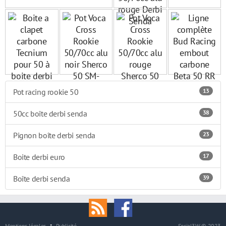
Pot racing rookie 50
13
50cc boîte derbi senda
38
Pignon boîte derbi senda
23
Boite derbi euro
17
Boîte derbi senda
39
Mentions légales
Publicité
Social3W © 2023