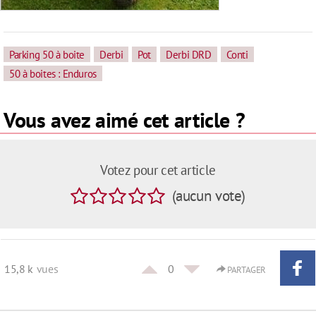
Parking 50 à boite
Derbi
Pot
Derbi DRD
Conti
50 à boites : Enduros
Vous avez aimé cet article ?
Votez pour cet article
(
aucun
vote
)
15,8 k
vues
0
PARTAGER