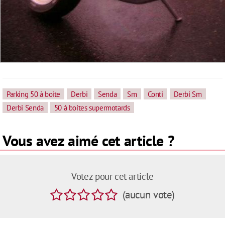
Parking 50 à boite
Derbi
Senda
Sm
Conti
Derbi Sm
Derbi Senda
50 à boites supermotards
Vous avez aimé cet article ?
Votez pour cet article
(
aucun
vote
)