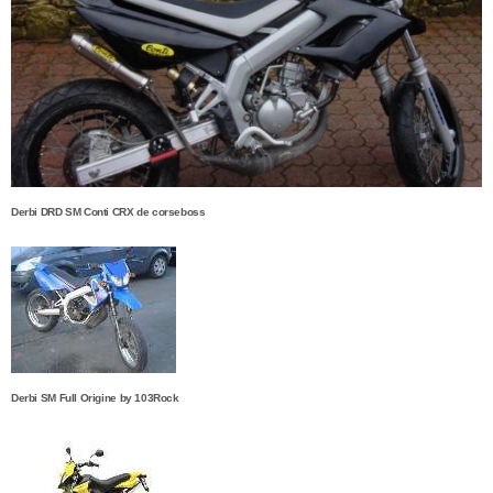
Derbi DRD SM Conti CRX de corseboss
Derbi SM Full Origine by 103Rock