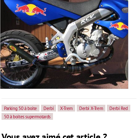
Parking 50 à boite
Derbi
X-Trem
Derbi X-Trem
Derbi Red
50 à boites supermotards
Vous avez aimé cet article ?