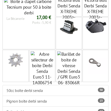
derbi
17,00 €
La Bécanerie
Ports : 5,90 €
50cc boîte derbi senda
38
Pignon boîte derbi senda
23