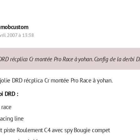
r
mobcustom
vril 2007 à 13:38
 DRD récplica Cr montée Pro Race à yohan. Config de la derbi 
jolie DRD récplica Cr montée Pro Race à yohan.
bi DRD :
 race
acing line
kit piste Roulement C4 avec spy Bougie compet