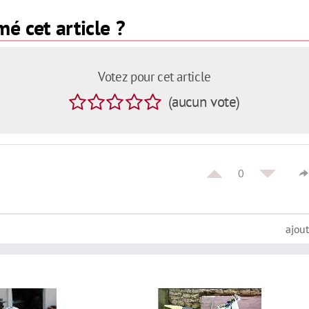
é cet article ?
Votez pour cet article
(
aucun
vote
)
0
ajou