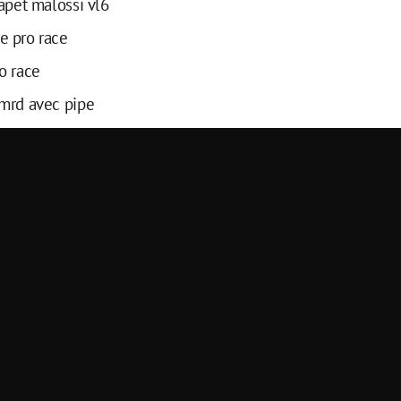
lapet malossi vl6
e pro race
o race
mrd avec pipe