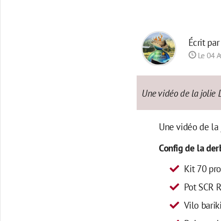
Écrit pa
Le 04 A
Une vidéo de la jolie
Une vidéo de la 
Config de la der
Kit 70 pro
Pot SCR R
Vilo bari