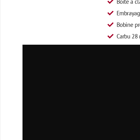
Boite a c
Embrayag
Bobine pr
Carbu 28 