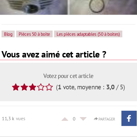
Blog
Pièces 50 à boîte
Les pièces adaptables (50 à boites)
Vous avez aimé cet article ?
Votez pour cet article
(
1
vote
, moyenne :
3,0
/ 5
)
11,3 k
vues
0
PARTAGER