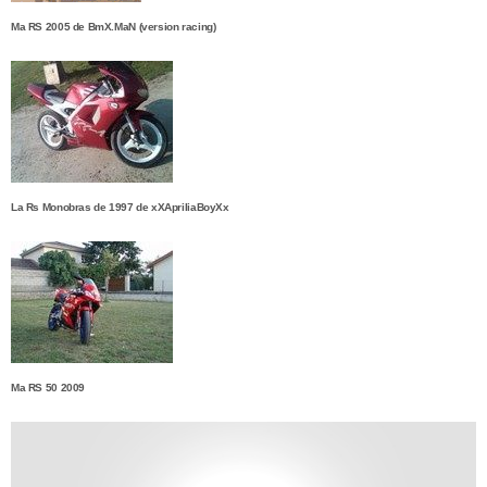
Ma RS 2005 de BmX.MaN (version racing)
La Rs Monobras de 1997 de xXApriliaBoyXx
Ma RS 50 2009