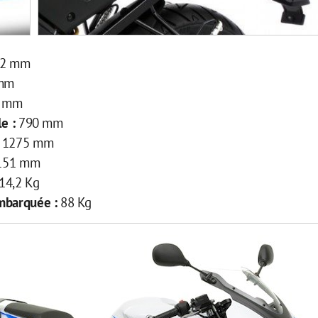
02 mm
mm
5 mm
le :
790 mm
:
1275 mm
151 mm
14,2 Kg
embarquée :
88 Kg