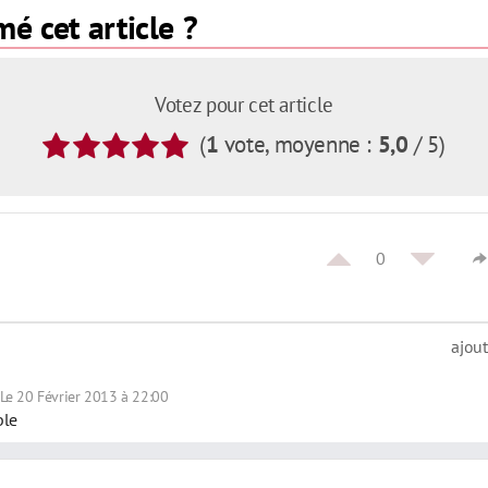
é cet article ?
Votez pour cet article
(
1
vote
, moyenne :
5,0
/ 5
)
0
ajou
Le 20 Février 2013 à 22:00
ble