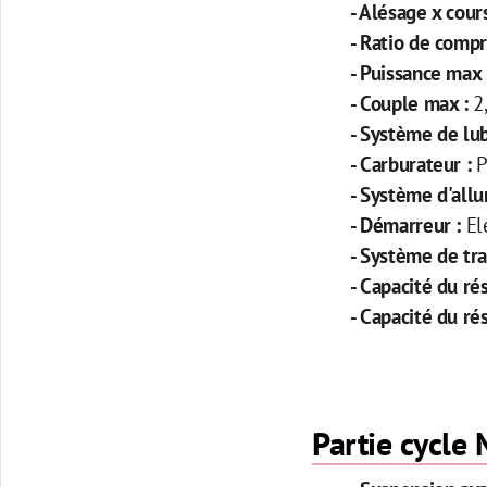
- Alésage x cour
- Ratio de compr
- Puissance max
- Couple max :
2
- Système de lub
- Carburateur :
P
- Système d'all
- Démarreur :
El
- Système de tr
- Capacité du ré
- Capacité du ré
Partie cycl