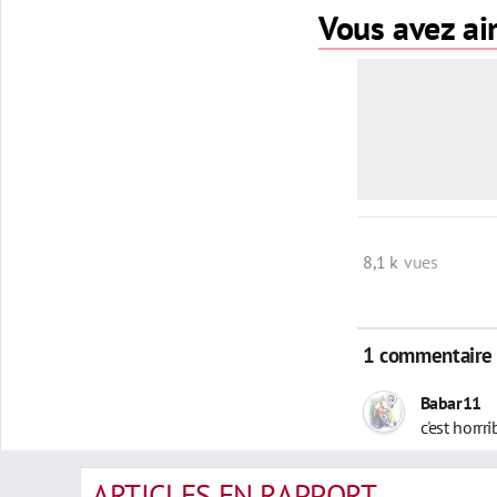
Vous avez aim
8,1 k
vues
1 commentaire
Babar11
c'est horrri
ARTICLES EN RAPPORT