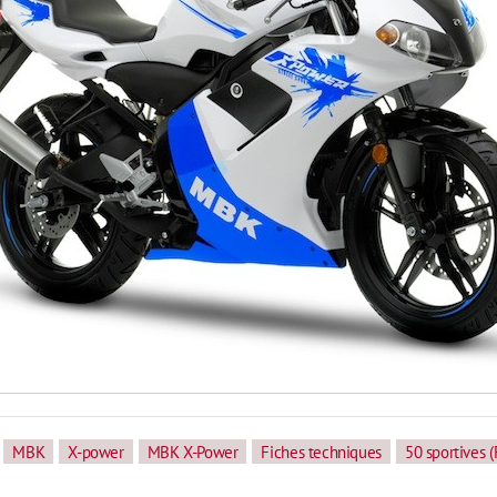
MBK
X-power
MBK X-Power
Fiches techniques
50 sportives 