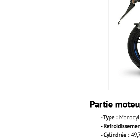
Partie mote
- Type :
Monocyl
- Refroidissemen
- Cylindrée :
49,