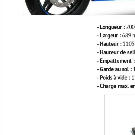
- Longueur :
20
- Largeur :
689 
- Hauteur :
110
- Hauteur de sel
- Empattement 
- Garde au sol :
- Poids à vide :
1
- Charge max. 