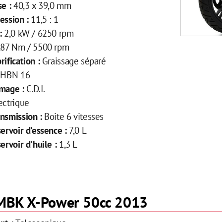
se :
40,3 x 39,0 mm
ession :
11,5 : 1
 :
2,0 kW / 6250 rpm
,87 Nm / 5500 rpm
rification :
Graissage séparé
HBN 16
umage :
C.D.I.
ectrique
ansmission :
Boite 6 vitesses
servoir d'essence :
7,0 L
servoir d'huile :
1,3 L
e MBK X-Power 50cc 2013