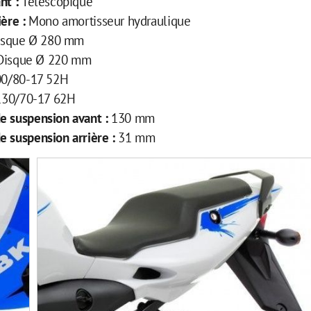
nt :
Telescopique
ière :
Mono amortisseur hydraulique
isque Ø 280 mm
Disque Ø 220 mm
00/80-17 52H
130/70-17 62H
e suspension avant :
130 mm
e suspension arrière :
31 mm