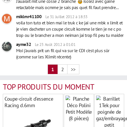
J'auarait mit une cosse 2 branche
isolez avec gaine
retactable mais ocmme je sais pas quel fil faut prendre...
miklmr41100
Le 31 Juillet 2012 à 18:33
voila ton tuto et bien mai le truk c ke jai une mbk x limit et
je vien dacheter un coupe circuit komme le tien je ne c po
trop ou le brancher a mon neiman jai trop fil peu tu maider
ayme32
Le 23 Août 2012 à 01:01
Moi j'aurais prit un fil qui va sur le CDI c'est plus sûr
(comme sur les Xlimit récente)
1
2
>>
TOP PRODUITS DU MOMENT
Coupe-circuit d'essence
Racing d.6mm