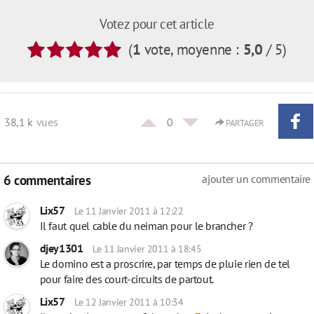
Votez pour cet article
(
1
vote
, moyenne :
5,0
/ 5
)
38,1 k
vues
0
PARTAGER
6 commentaires
ajouter un commentaire
Lix57
Le 11 Janvier 2011 à 12:22
Il faut quel cable du neiman pour le brancher ?
djey1301
Le 11 Janvier 2011 à 18:45
Le domino est a proscrire, par temps de pluie rien de tel
pour faire des court-circuits de partout.
Lix57
Le 12 Janvier 2011 à 10:34