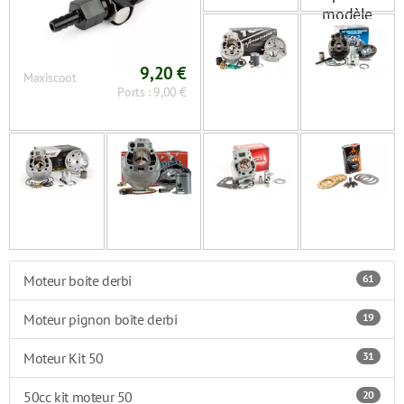
9,20 €
Maxiscoot
Ports : 9,00 €
Moteur boite derbi
61
Moteur pignon boîte derbi
19
Moteur Kit 50
31
50cc kit moteur 50
20