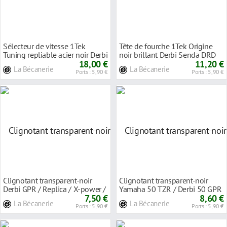
Sélecteur de vitesse 1Tek
Tête de fourche 1Tek Origine
Tuning repliable acier noir Derbi
noir brillant Derbi Senda DRD
Senda
18,00 €
2011-
11,20 €
La Bécanerie
La Bécanerie
Ports : 5,90 €
Ports : 5,90 €
Clignotant transparent-noir
Clignotant transparent-noir
Derbi GPR / Replica / X-power /
Yamaha 50 TZR / Derbi 50 GPR
TZR
7,50 €
8,60 €
La Bécanerie
La Bécanerie
Ports : 5,90 €
Ports : 5,90 €