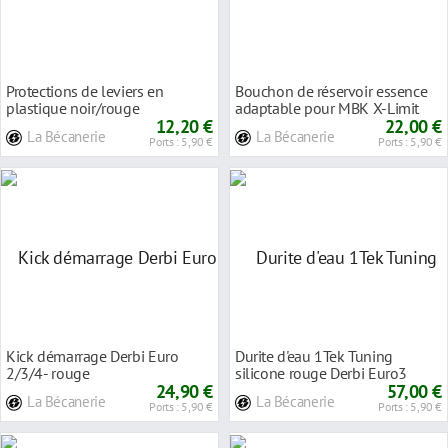
Protections de leviers en
Bouchon de réservoir essence
plastique noir/rouge
adaptable pour MBK X-Limit
12,20 €
04- Rouge
22,00 €
La Bécanerie
La Bécanerie
Ports : 5,90 €
Ports : 5,90 €
Kick démarrage Derbi Euro
Durite d'eau 1Tek Tuning
2/3/4- rouge
silicone rouge Derbi Euro3
24,90 €
57,00 €
La Bécanerie
La Bécanerie
Ports : 5,90 €
Ports : 5,90 €