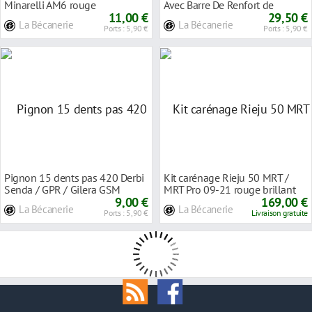
Minarelli AM6 rouge
Avec Barre De Renfort de
11,00 €
320mm- Rouge Anod
29,50 €
La Bécanerie
La Bécanerie
Ports : 5,90 €
Ports : 5,90 €
Pignon 15 dents pas 420 Derbi
Kit carénage Rieju 50 MRT /
Senda / GPR / Gilera GSM
MRT Pro 09-21 rouge brillant
1999- rouge
9,00 €
169,00 €
La Bécanerie
La Bécanerie
Ports : 5,90 €
Livraison gratuite