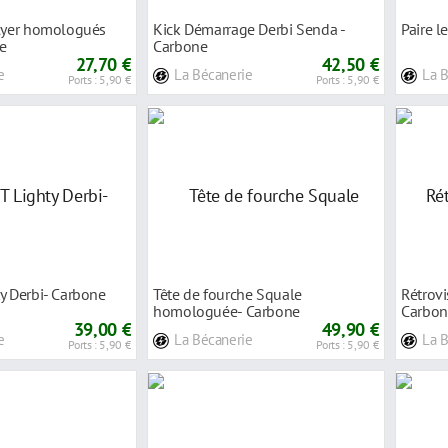
Flyer homologués
Kick Démarrage Derbi Senda -
Paire 
ne
Carbone
27,70 €
42,50 €
e
La Bécanerie
La 
Ports : 5,90 €
Ports : 5,90 €
y Derbi- Carbone
Tête de fourche Squale
Rétrovi
homologuée- Carbone
Carbon
39,00 €
49,90 €
e
La Bécanerie
La 
Ports : 5,90 €
Ports : 5,90 €