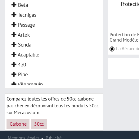
Beta
Tecnigas
Passage
Artek
Protection de 
Grand Modèle
Senda
La Bécaneri
Adaptable
420
Pipe
Vilebrequin
Comparez toutes les offres de 50cc carbone
pas cher en découvrant tous les produits 50cc
sur Mecacustom.
Carbone
50cc
Mentions légales
Publicité