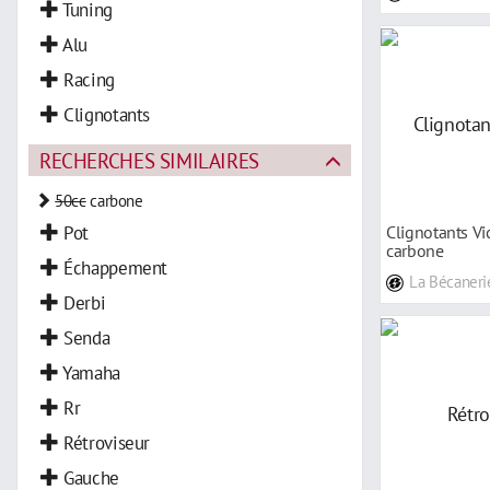
Ampoule
Tuning
Câble D'embrayage
Alu
Embrayage
Racing
Pédale De Frein
Clignotants
Silencieux
RECHERCHES SIMILAIRES
Accessoire Echappement
50cc
carbone
Bouchon
Pot
Clignotants V
Filtre à Air
carbone
Échappement
La Bécaneri
Guidon
Derbi
Senda
Yamaha
Rr
Rétroviseur
Gauche