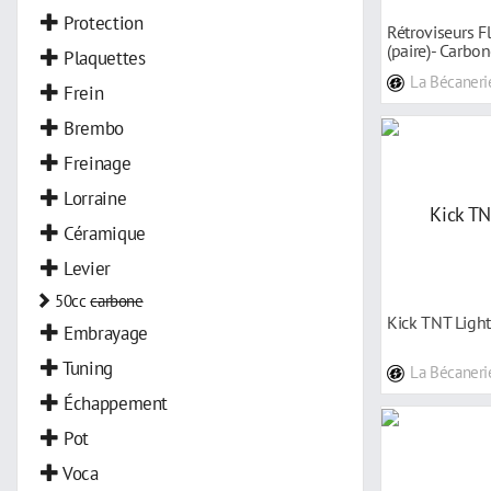
Protection
Rétroviseurs 
(paire)- Carbo
Plaquettes
La Bécaneri
Frein
Brembo
Freinage
Lorraine
Céramique
Levier
50cc
carbone
Kick TNT Light
Embrayage
Tuning
La Bécaneri
Échappement
Pot
Voca