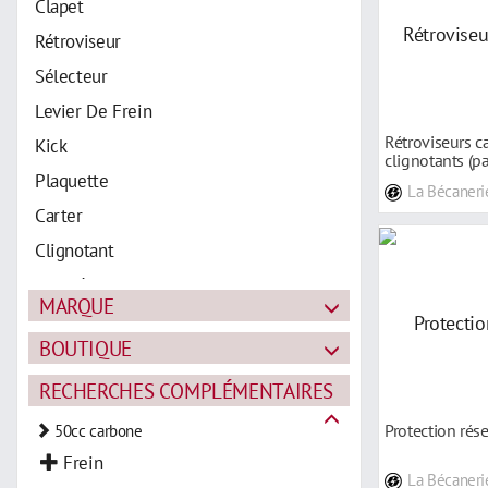
Clapet
Rétroviseur
Sélecteur
Levier De Frein
Rétroviseurs c
Kick
clignotants (p
Plaquette
La Bécaneri
Carter
Clignotant
Pot D'échappement
MARQUE
Réservoir D'essence
BOUTIQUE
Optique
Carénage
RECHERCHES COMPLÉMENTAIRES
Protection
Protection rés
50cc carbone
Top Case
Frein
La Bécaneri