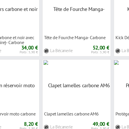
arbone et noir avec
Tête de Fourche Manga- Carbone
Kick D
aire)- Carbone
34,00 €
52,00 €
e
La Bécanerie
La 
Ports : 5,90 €
Ports : 5,90 €
ervoir moto carbone
Clapet lamelles carbone AM6
Protège
8,20 €
49,00 €
e
La Bécanerie
La 
Ports : 5,90 €
Ports : 5,90 €