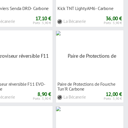
leviers Senda DRD- Carbone
Kick TNT Lighty AM6- Carbone
17,10 €
36,00 €
Bécanerie
La Bécanerie
Ports : 5,90 €
Ports : 5,90 €
seur réversible F11 EVO-
Paire de Protections de Fourche
e
Tun'R Carbone
8,90 €
12,00 €
Bécanerie
La Bécanerie
Ports : 5,90 €
Ports : 5,90 €