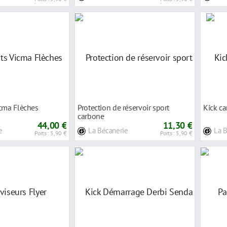
icma Flèches
Protection de réservoir sport
Kick c
carbone
44,00 €
11,30 €
e
La Bécanerie
La 
Ports : 5,90 €
Ports : 5,90 €