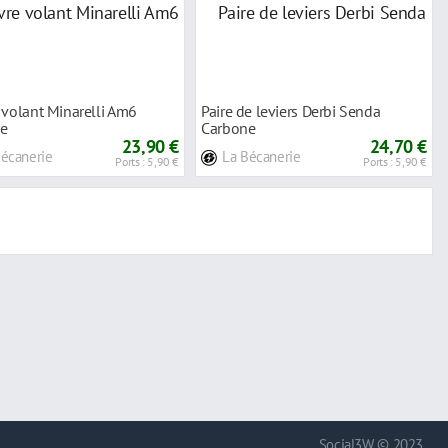
 volant Minarelli Am6
Paire de leviers Derbi Senda
e
Carbone
23,90 €
24,70 €
Bécanerie
La Bécanerie
Ports : 5,90 €
Ports : 5,90 €
Social3W © 2023