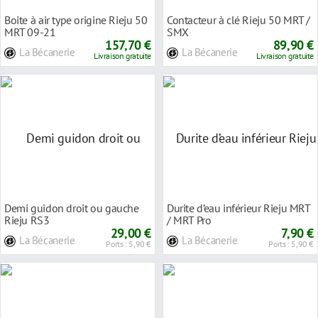
Boite à air type origine Rieju 50
Contacteur à clé Rieju 50 MRT /
MRT 09-21
SMX
157,70 €
89,90 €
La Bécanerie
La Bécanerie
Livraison gratuite
Livraison gratuite
Demi guidon droit ou gauche
Durite d’eau inférieur Rieju MRT
Rieju RS3
/ MRT Pro
29,00 €
7,90 €
La Bécanerie
La Bécanerie
Ports : 5,90 €
Ports : 5,90 €