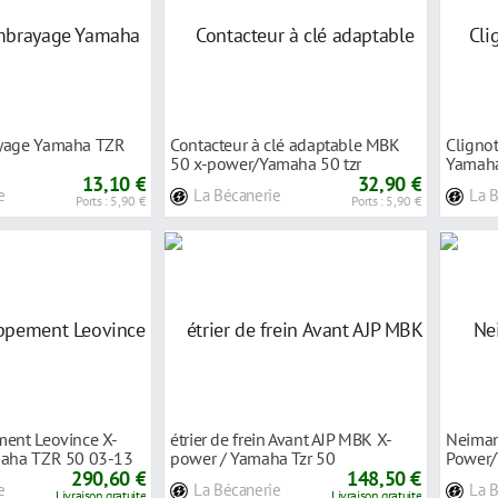
ayage Yamaha TZR
Contacteur à clé adaptable MBK
Clignot
50 x-power/Yamaha 50 tzr
Yamaha
13,10 €
32,90 €
e
La Bécanerie
La 
Ports : 5,90 €
Ports : 5,90 €
ment Leovince X-
étrier de frein Avant AJP MBK X-
Neiman
maha TZR 50 03-13
power / Yamaha Tzr 50
Power/
290,60 €
148,50 €
e
La Bécanerie
La 
Livraison gratuite
Livraison gratuite