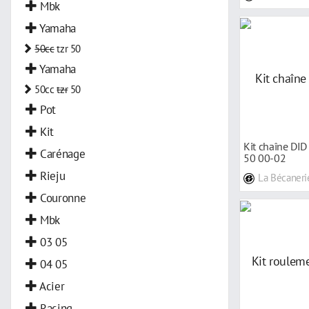
Mbk
Yamaha
50cc
tzr 50
Yamaha
50cc
tzr
50
Pot
Kit
Kit chaîne DI
Carénage
50 00-02
Rieju
La Bécaneri
Couronne
Mbk
03 05
04 05
Acier
Racing