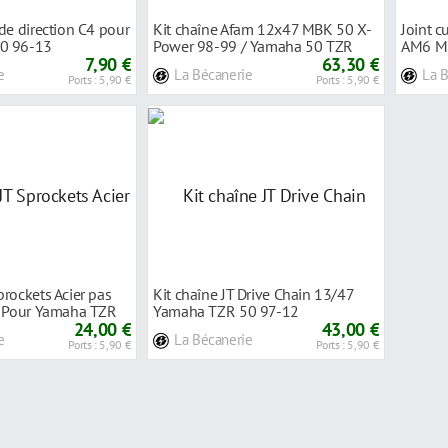
de direction C4 pour
Kit chaîne Afam 12x47 MBK 50 X-
Joint c
0 96-13
Power 98-99 / Yamaha 50 TZR
AM6 MBK
7,90 €
98-99
63,30 €
Peuge
e
La Bécanerie
La 
Ports : 5,90 €
Ports : 5,90 €
rockets Acier pas
Kit chaîne JT Drive Chain 13/47
- Pour Yamaha TZR
Yamaha TZR 50 97-12
24,00 €
43,00 €
e
La Bécanerie
Ports : 5,90 €
Ports : 5,90 €