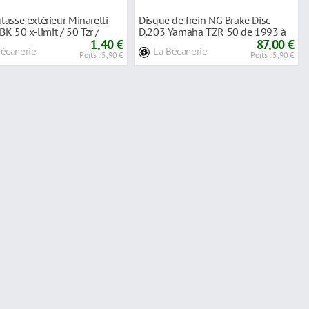
ulasse extérieur Minarelli
Disque de frein NG Brake Disc
 50 x-limit / 50 Tzr /
D.203 Yamaha TZR 50 de 1993 à
1,40 €
1998 - 09
87,00 €
Bécanerie
La Bécanerie
Ports : 5,90 €
Ports : 5,90 €