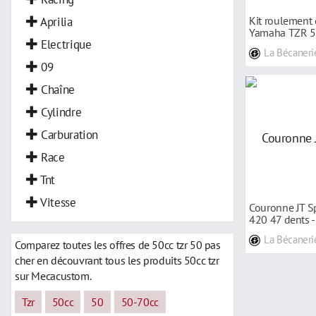
Aprilia
Kit roulement 
Yamaha TZR 5
Electrique
La Bécaneri
09
Chaîne
Cylindre
Carburation
Race
Tnt
Vitesse
Couronne JT Sp
420 47 dents 
50 97-0
La Bécaneri
Comparez toutes les offres de 50cc tzr 50 pas
cher en découvrant tous les produits 50cc tzr
sur Mecacustom.
Tzr
50cc
50
50-70cc