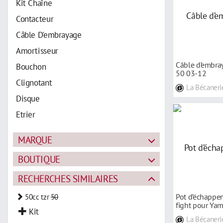
Kit Chaîne
Contacteur
Câble D'embrayage
Amortisseur
Câble d’embr
Bouchon
50 03-12
Clignotant
La Bécaneri
Disque
Etrier
Joint
MARQUE
Pot D'échappement
BOUTIQUE
Roulement
RECHERCHES SIMILAIRES
Pot d’échappe
50cc tzr
50
fight pour Ya
Kit
La Bécaneri