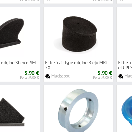
pe origine Sherco SM-
Filtre à air type origine Rieju MRT
Filtre 
50
et CPI
5,90 €
5,90 €
Maxiscoot
Max
Ports : 9,00 €
Ports : 9,00 €