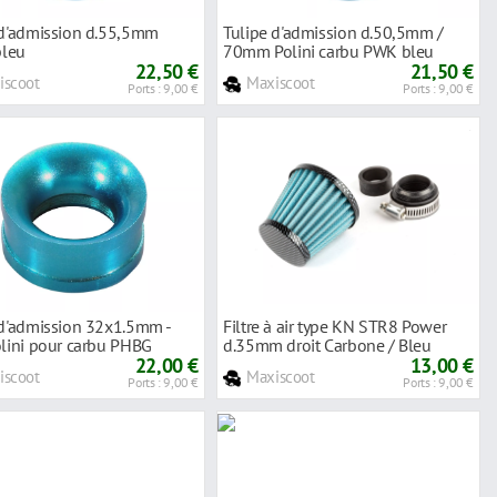
 d'admission d.55,5mm
Tulipe d'admission d.50,5mm /
bleu
70mm Polini carbu PWK bleu
22,50 €
21,50 €
iscoot
Maxiscoot
Ports : 9,00 €
Ports : 9,00 €
 d'admission 32x1.5mm -
Filtre à air type KN STR8 Power
olini pour carbu PHBG
d.35mm droit Carbone / Bleu
22,00 €
13,00 €
iscoot
Maxiscoot
Ports : 9,00 €
Ports : 9,00 €