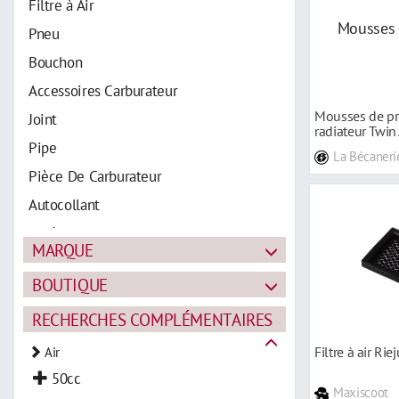
Filtre à Air
Pneu
Bouchon
Accessoires Carburateur
Mousses de pr
Joint
radiateur Twin 
Pipe
La Bécaneri
Pièce De Carburateur
Autocollant
Carénage
MARQUE
Radiateur
BOUTIQUE
Starter
RECHERCHES COMPLÉMENTAIRES
Filtre à air Ri
Air
50cc
Maxiscoot