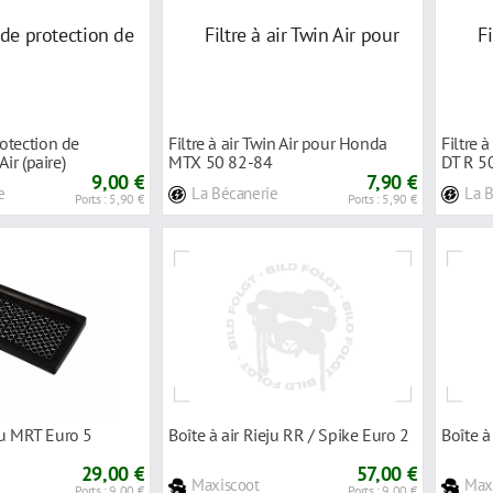
otection de
Filtre à air Twin Air pour Honda
Filtre 
Air (paire)
MTX 50 82-84
DT R 5
9,00 €
7,90 €
e
La Bécanerie
La 
Ports : 5,90 €
Ports : 5,90 €
eju MRT Euro 5
Boîte à air Rieju RR / Spike Euro 2
Boîte à
29,00 €
57,00 €
Maxiscoot
Max
Ports : 9,00 €
Ports : 9,00 €