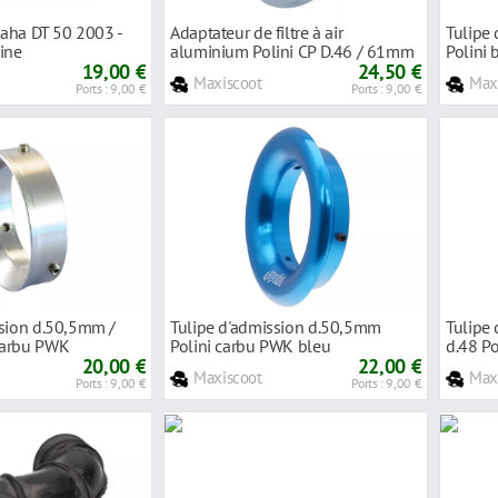
amaha DT 50 2003 -
Adaptateur de filtre à air
Tulipe
ine
aluminium Polini CP D.46 / 61mm
Polini 
19,00 €
24,50 €
Maxiscoot
Max
Ports : 9,00 €
Ports : 9,00 €
ssion d.50,5mm /
Tulipe d'admission d.50,5mm
Tulipe
carbu PWK
Polini carbu PWK bleu
d.48 P
20,00 €
22,00 €
Maxiscoot
Max
Ports : 9,00 €
Ports : 9,00 €