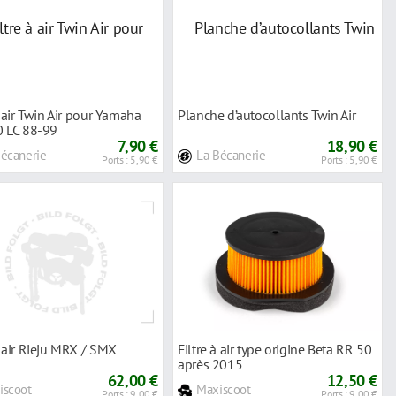
à air Twin Air pour Yamaha
Planche d’autocollants Twin Air
0 LC 88-99
7,90 €
18,90 €
Bécanerie
La Bécanerie
Ports : 5,90 €
Ports : 5,90 €
 air Rieju MRX / SMX
Filtre à air type origine Beta RR 50
après 2015
62,00 €
12,50 €
iscoot
Maxiscoot
Ports : 9,00 €
Ports : 9,00 €