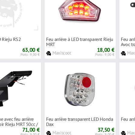
D Rieju RS2
Feu arrière à LED transparent Rieju
Feu arr
MRT
Avoc t
63,00 €
18,00 €
Maxiscoot
Max
Ports : 9,00 €
Ports : 9,00 €
e avec feu arrière
Feu arrière transparent LED Honda
Feu ar
ir Rieju MRT 50cc /
Dax
c -`21
71,00 €
37,50 €
Maxiscoot
Max
Ports : 9,00 €
Ports : 9,00 €