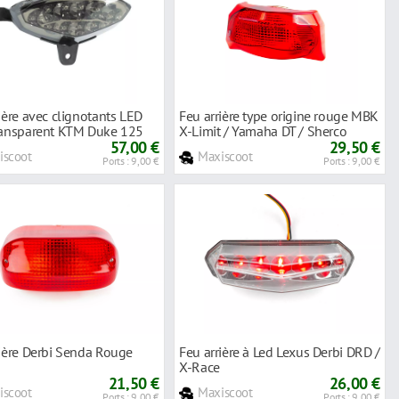
ière avec clignotants LED
Feu arrière type origine rouge MBK
ransparent KTM Duke 125
X-Limit / Yamaha DT / Sherco
57,00 €
29,50 €
iscoot
Maxiscoot
Ports : 9,00 €
Ports : 9,00 €
rière Derbi Senda Rouge
Feu arrière à Led Lexus Derbi DRD /
X-Race
21,50 €
26,00 €
iscoot
Maxiscoot
Ports : 9,00 €
Ports : 9,00 €