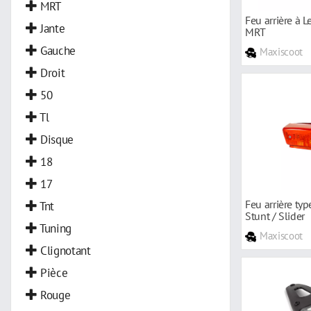
Repose-pied
MRT
Feu arrière à L
Jante
MRT
Gauche
Maxiscoot
Droit
50
Tl
Disque
18
17
Feu arrière ty
Tnt
Stunt / Slider
Tuning
Maxiscoot
Clignotant
Pièce
Rouge