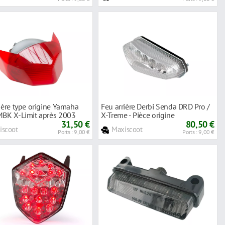
ière type origine Yamaha
Feu arrière Derbi Senda DRD Pro /
MBK X-Limit après 2003
X-Treme - Pièce origine
31,50 €
80,50 €
iscoot
Maxiscoot
Ports : 9,00 €
Ports : 9,00 €