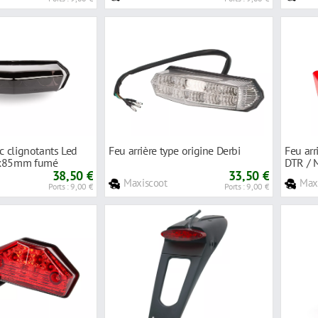
ec clignotants Led
Feu arrière type origine Derbi
Feu arr
5x85mm fumé
DTR / 
38,50 €
33,50 €
Maxiscoot
Max
Ports : 9,00 €
Ports : 9,00 €