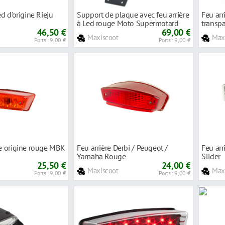
ed d'origine Rieju
Support de plaque avec feu arrière
Feu arr
à Led rouge Moto Supermotard
transp
46,50 €
69,00 €
Maxiscoot
Max
Ports : 9,00 €
Ports : 9,00 €
pe origine rouge MBK
Feu arrière Derbi / Peugeot /
Feu arr
Yamaha Rouge
Slider
25,50 €
24,00 €
Maxiscoot
Max
Ports : 9,00 €
Ports : 9,00 €