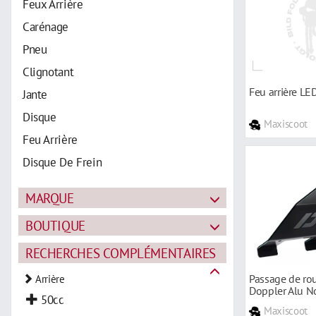
Feux Arrière
Carénage
Pneu
Clignotant
Feu arrière LE
Jante
Disque
Maxiscoot
Feu Arrière
Disque De Frein
Support De Plaque
MARQUE
Etrier
BOUTIQUE
Kit Chaîne
Maîtres-cylindre
RECHERCHES COMPLÉMENTAIRES
Maître-cylindre
Passage de rou
Arrière
Doppler Alu No
Axe
50cc
Marathon 125c
Maxiscoot