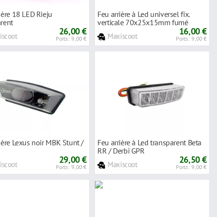
ière 18 LED Rieju
Feu arrière à Led universel fix.
arent
verticale 70x25x15mm fumé
26,00 €
16,00 €
iscoot
Maxiscoot
Ports : 9,00 €
Ports : 9,00 €
ière Lexus noir MBK Stunt /
Feu arrière à Led transparent Beta
RR / Derbi GPR
29,00 €
26,50 €
iscoot
Maxiscoot
Ports : 9,00 €
Ports : 9,00 €