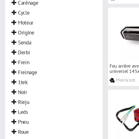
Couvercle De Maître Cylindre
Carénage
Contacteur
Cycle
Cabochon
Moteur
Cadre Divers
Origine
Repose Pieds
Senda
Roulement
Derbi
Accessoires De Freinage
Frein
Feu arrière av
Amortisseur
universel 14
Freinage
Maxiscoot
Commodo
1tek
Câble De Frein
Noir
Mâchoire De Frein
Rieju
Pack Moteur
Leds
Pièces De Rechange Divers
Pneu
Pédale De Frein
Roue