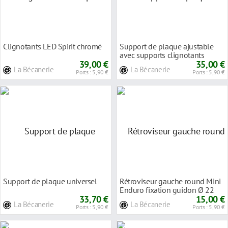
Clignotants LED Spirit chromé
Support de plaque ajustable
avec supports clignotants
39,00 €
35,00 €
La Bécanerie
La Bécanerie
Ports : 5,90 €
Ports : 5,90 €
Support de plaque universel
Rétroviseur gauche round Mini
Enduro fixation guidon Ø 22
33,70 €
mm repliab
15,00 €
La Bécanerie
La Bécanerie
Ports : 5,90 €
Ports : 5,90 €