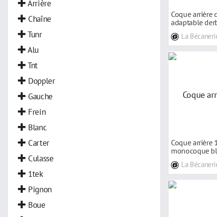
Arrière
Coque arrière d
Chaîne
adaptable derb
Tunr
La Bécaneri
Alu
Tnt
Doppler
Gauche
Frein
Blanc
Carter
Coque arrière 
monocoque bla
Culasse
Senda DRD 2
La Bécaneri
1tek
Pignon
Boue