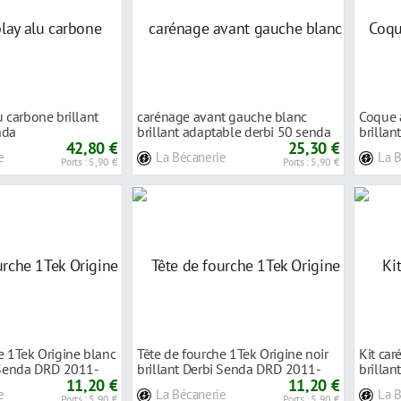
u carbone brillant
carénage avant gauche blanc
Coque 
nda
brillant adaptable derbi 50 senda
brillan
42,80 €
25,30 €
1994-
e
La Bécanerie
La 
Ports : 5,90 €
Ports : 5,90 €
e 1Tek Origine blanc
Tête de fourche 1Tek Origine noir
Kit car
i Senda DRD 2011-
brillant Derbi Senda DRD 2011-
brilla
11,20 €
11,20 €
e
La Bécanerie
La 
Ports : 5,90 €
Ports : 5,90 €