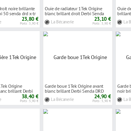
roit noire brillante
Ouïe de radiateur 1Tek Origine
Ouïe de
i 50 senda drd x-tr
blanc brillant droit Derbi Senda
brilla
23,80 €
DRD 2
23,10 €
e
La Bécanerie
La 
Ports : 5,90 €
Ports : 5,90 €
1Tek Origine
Garde boue 1Tek Origine avant
Garde 
nc brillant Derbi
blanc brillant Derbi Senda DRD
noir br
38,40 €
2011-
24,90 €
2011-
e
La Bécanerie
La 
Ports : 5,90 €
Ports : 5,90 €