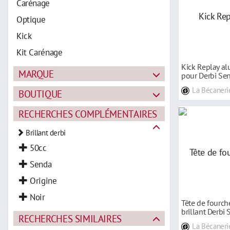
Carénage
Optique
Kick
Kit Carénage
Kick Replay al
MARQUE
pour Derbi Se
La Bécaneri
BOUTIQUE
RECHERCHES COMPLÉMENTAIRES
Brillant derbi
50cc
Senda
Origine
Noir
Tête de fourch
brillant Derb
RECHERCHES SIMILAIRES
La Bécaneri