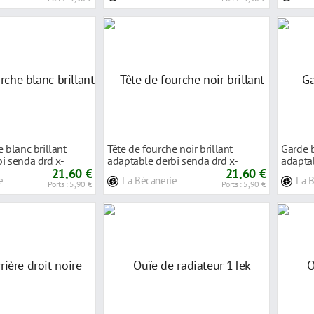
 blanc brillant
Tête de fourche noir brillant
Garde b
i senda drd x-
adaptable derbi senda drd x-
adaptab
21,60 €
treme/x-rac
21,60 €
treme/
e
La Bécanerie
La 
Ports : 5,90 €
Ports : 5,90 €