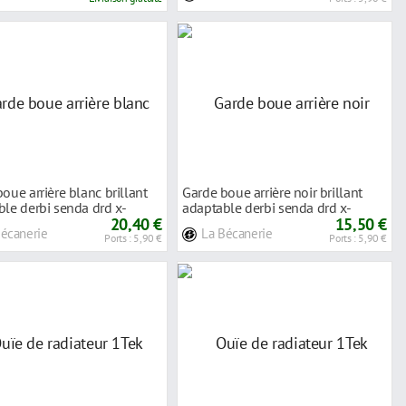
oue arrière blanc brillant
Garde boue arrière noir brillant
le derbi senda drd x-
adaptable derbi senda drd x-
x
20,40 €
treme/x-
15,50 €
Bécanerie
La Bécanerie
Ports : 5,90 €
Ports : 5,90 €