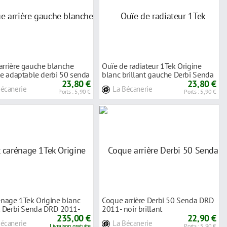
arrière gauche blanche
Ouïe de radiateur 1Tek Origine
te adaptable derbi 50 senda
blanc brillant gauche Derbi Senda
23,80 €
DRD
23,80 €
Bécanerie
La Bécanerie
Ports : 5,90 €
Ports : 5,90 €
énage 1Tek Origine blanc
Coque arrière Derbi 50 Senda DRD
nt Derbi Senda DRD 2011-
2011- noir brillant
235,00 €
22,90 €
Bécanerie
La Bécanerie
Livraison gratuite
Ports : 5,90 €