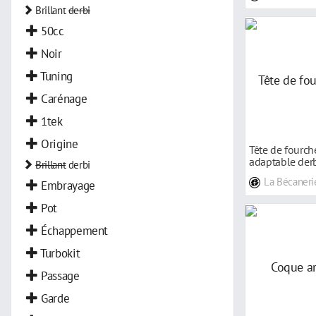
Brillant
derbi
50cc
Noir
Tuning
Carénage
1tek
Origine
Tête de fourche
adaptable derb
Brillant
derbi
treme/x-ra
La Bécaneri
Embrayage
Pot
Échappement
Turbokit
Passage
Garde