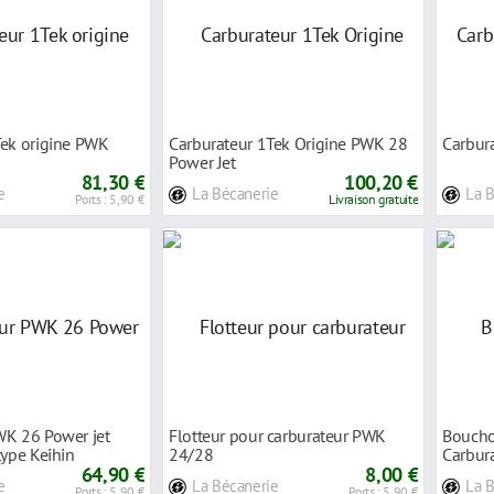
Tek origine PWK
Carburateur 1Tek Origine PWK 28
Carbur
Power Jet
81,30 €
100,20 €
e
La Bécanerie
La 
Ports : 5,90 €
Livraison gratuite
WK 26 Power jet
Flotteur pour carburateur PWK
Boucho
type Keihin
24/28
Carbur
64,90 €
8,00 €
e
La Bécanerie
La 
Ports : 5,90 €
Ports : 5,90 €