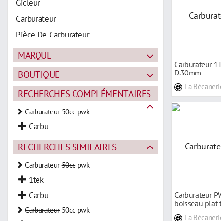
Gicleur
Carburateur
Pièce De Carburateur
MARQUE
Carburateur 1
D.30mm
BOUTIQUE
La Bécaneri
RECHERCHES COMPLÉMENTAIRES
Carburateur 50cc pwk
Carbu
RECHERCHES SIMILAIRES
Carburateur
50cc
pwk
1tek
Carbu
Carburateur P
boisseau plat 
Carburateur
50cc pwk
La Bécaneri