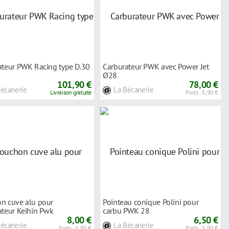
ateur PWK Racing type D.30
Carburateur PWK avec Power Jet
Ø28
101,90 €
78,00 €
Bécanerie
La Bécanerie
Livraison gratuite
Ports : 5,90 €
n cuve alu pour
Pointeau conique Polini pour
ateur Keihin Pwk
carbu PWK 28
8,00 €
6,50 €
Bécanerie
La Bécanerie
Ports : 5,90 €
Ports : 5,90 €