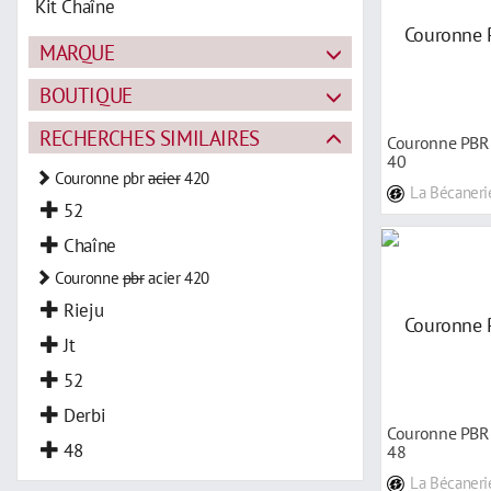
Kit Chaîne
MARQUE
BOUTIQUE
RECHERCHES SIMILAIRES
Couronne PBR 
40
Couronne pbr
acier
420
La Bécaneri
52
Chaîne
Couronne
pbr
acier 420
Rieju
Jt
52
Derbi
Couronne PBR 
48
48
La Bécaneri