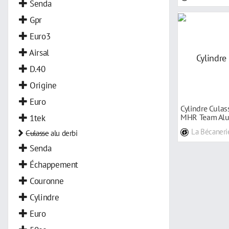
Senda
Gpr
Euro3
Airsal
D.40
Origine
Euro
Cylindre Culas
1tek
MHR Team Alu 
La Bécaneri
Culasse
alu derbi
Senda
Échappement
Couronne
Cylindre
Euro