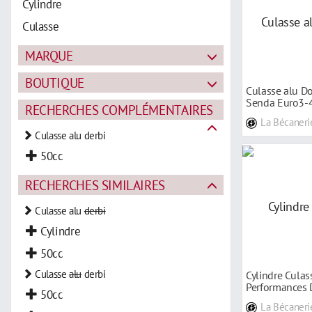
Cylindre
Culasse
MARQUE
BOUTIQUE
Culasse alu Do
Senda Euro3-
RECHERCHES COMPLÉMENTAIRES
La Bécaneri
Culasse alu derbi
50cc
RECHERCHES SIMILAIRES
Culasse alu
derbi
Cylindre
50cc
Culasse
alu
derbi
Cylindre Culas
Performances 
50cc
La Bécaneri