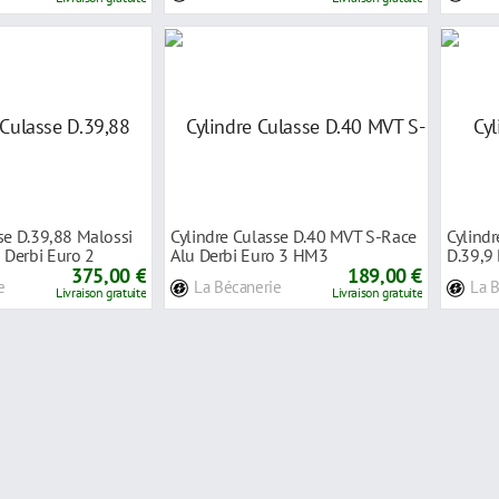
se D.39,88 Malossi
Cylindre Culasse D.40 MVT S-Race
Cylindr
Derbi Euro 2
Alu Derbi Euro 3 HM3
D.39,9 
375,00 €
189,00 €
e
La Bécanerie
La 
Livraison gratuite
Livraison gratuite