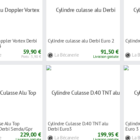
ppler Vortex Derbi
Cylindre culasse alu Derbi Euro 2
Cylindr
4
59,90 €
91,50 €
e
La Bécanerie
La 
Ports : 5,90 €
Livraison gratuite
se Alu Top
Cylindre Culasse D.40 TNT alu
Cylindr
Derbi Senda/Gpr
Derbi Euro3
Euro 3
229,00 €
199,95 €
e
La Bécanerie
La 
Livraison gratuite
Livraison gratuite