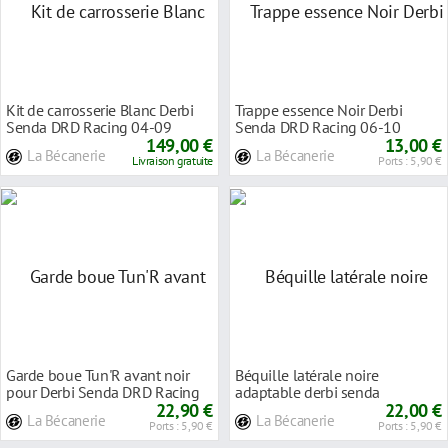
Kit de carrosserie Blanc Derbi
Trappe essence Noir Derbi
Senda DRD Racing 04-09
Senda DRD Racing 06-10
149,00 €
13,00 €
La Bécanerie
La Bécanerie
Livraison gratuite
Ports : 5,90 €
Garde boue Tun'R avant noir
Béquille latérale noire
pour Derbi Senda DRD Racing
adaptable derbi senda
2008>
22,90 €
drd/racing r/
22,00 €
La Bécanerie
La Bécanerie
Ports : 5,90 €
Ports : 5,90 €