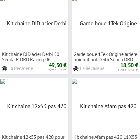
Kit chaîne DID acier Derbi 50
Garde boue 1Tek Origine arrière
Senda R DRD Racing 06-
noir brillant Derbi Senda DRD
49,50 €
Racing
18,50 €
La Bécanerie
La Bécanerie
Ports : 5,90 €
Ports : 5,90 €
Kit chaîne 12x53 pas 420 pour
Kit chaîne Afam pas 420 11X53