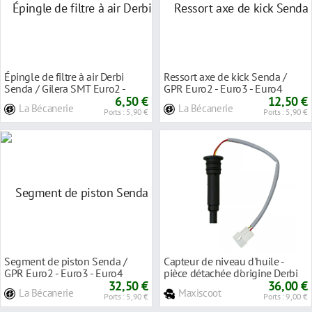
Épingle de filtre à air Derbi
Ressort axe de kick Senda /
Senda / Gilera SMT Euro2 -
GPR Euro2 - Euro3 - Euro4
Euro3 00G03
6,50 €
847060
12,50 €
La Bécanerie
La Bécanerie
Ports : 5,90 €
Ports : 5,90 €
Segment de piston Senda /
Capteur de niveau d'huile -
GPR Euro2 - Euro3 - Euro4
pièce détachée d'origine Derbi
847006
32,50 €
Senda Euro2 / Euro3 / Euro4
36,00 €
La Bécanerie
Maxiscoot
Ports : 5,90 €
Ports : 9,00 €