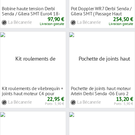
Bobine haute tension Derbi
Pot Doppler WR7 Derbi Senda /
Senda / Gilera SMT Euro4 18-
Gilera SMT ( Passage Haut
CM255206
97,90 €
Gauche )
254,50 €
La Bécanerie
La Bécanerie
Livraison gratuite
Livraison gratuite
Kit roulements de vilebrequin +
Pochette de joints haut moteur
joints haut moteur C4 pour
Artein Derbi Senda -06 Euro 2
Derbi Senda
22,95 €
13,20 €
La Bécanerie
La Bécanerie
Ports : 5,90 €
Ports : 5,90 €