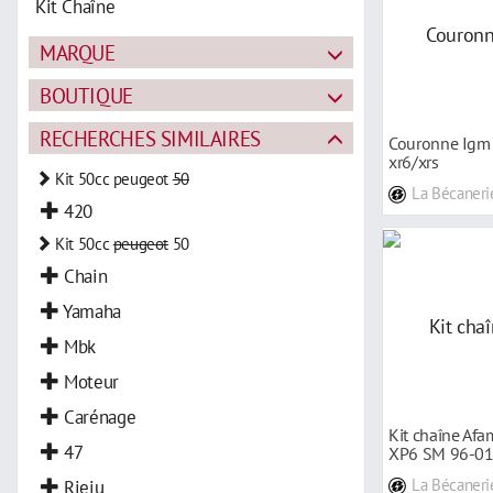
Kit Chaîne
MARQUE
BOUTIQUE
RECHERCHES SIMILAIRES
Couronne Igm 
xr6/xrs
Kit 50cc peugeot
50
La Bécaneri
420
Kit 50cc
peugeot
50
Chain
Yamaha
Mbk
Moteur
Carénage
Kit chaîne Af
47
XP6 SM 96-0
Rieju
La Bécaneri