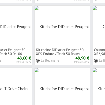
 acier Peugeot 50
Kit chaîne DID acier Peugeot 50
Couron
Track 50 04-06
XPS Enduro / Track 50 Roues
XR6/XR
48,60 €
rayons 04
48,90 €
>2004-
e
La Bécanerie
La 
Ports : 5,90 €
Ports : 5,90 €