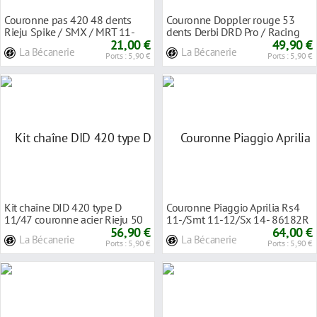
Couronne pas 420 48 dents
Couronne Doppler rouge 53
Rieju Spike / SMX / MRT 11-
dents Derbi DRD Pro / Racing
21,00 €
11-
49,90 €
La Bécanerie
La Bécanerie
Ports : 5,90 €
Ports : 5,90 €
Kit chaîne DID 420 type D
Couronne Piaggio Aprilia Rs4
11/47 couronne acier Rieju 50
11-/Smt 11-12/Sx 14- 86182R
RS3 Matrix 11
56,90 €
64,00 €
La Bécanerie
La Bécanerie
Ports : 5,90 €
Ports : 5,90 €