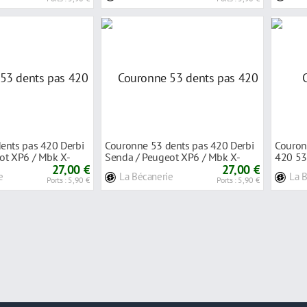
ents pas 420 Derbi
Couronne 53 dents pas 420 Derbi
Couron
ot XP6 / Mbk X-
Senda / Peugeot XP6 / Mbk X-
420 53
27,00 €
limit bleu
27,00 €
00-/M
e
La Bécanerie
La 
Ports : 5,90 €
Ports : 5,90 €