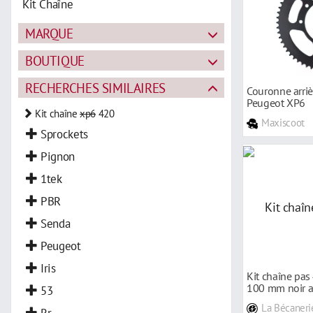
Kit Chaîne
MARQUE
BOUTIQUE
RECHERCHES SIMILAIRES
Couronne arriè
Peugeot XP6
Kit chaîne
xp6
420
Maxiscoot
Sprockets
Pignon
1tek
PBR
Senda
Peugeot
Iris
Kit chaîne pa
100 mm noir 
53
La Bécaneri
Rr