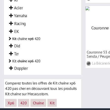
Acier
Yamaha
Racing
EK
Kit
chaîne
xp6
420
Did
Couronne 53 d
Tzr
Senda / Peuge
limit vert
Kit
chaîne
xp6
420
La Bécaneri
Doppler
Comparez toutes les offres de Kit chaîne xp6
420 pas cher en découvrant tous les produits
Kit chaîne sur Mecacustom.
Xp6
420
Chaîne
Kit