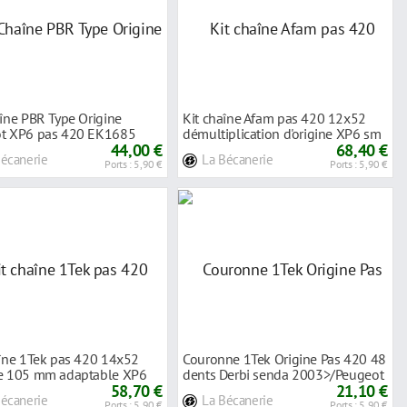
îne PBR Type Origine
Kit chaîne Afam pas 420 12x52
t XP6 pas 420 EK1685
démultiplication d'origine XP6 sm
44,00 €
68,40 €
Bécanerie
La Bécanerie
Ports : 5,90 €
Ports : 5,90 €
aîne 1Tek pas 420 14x52
Couronne 1Tek Origine Pas 420 48
e 105 mm adaptable XP6
dents Derbi senda 2003>/Peugeot
58,70 €
xp6 2
21,10 €
Bécanerie
La Bécanerie
Ports : 5,90 €
Ports : 5,90 €