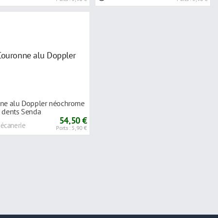
ne alu Doppler néochrome
 dents Senda
RT/XP6/RS3/XP7
54,50 €
Bécanerie
Ports : 5,90 €