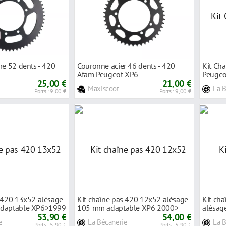
re 52 dents - 420
Couronne acier 46 dents - 420
Kit Cha
Afam Peugeot XP6
Peugeo
25,00 €
21,00 €
Maxiscoot
La 
Ports : 9,00 €
Ports : 9,00 €
s 420 13x52 alésage
Kit chaîne pas 420 12x52 alésage
Kit ch
adaptable XP6>1999
105 mm adaptable XP6 2000>
alésag
53,90 €
54,00 €
2000>
e
La Bécanerie
La 
Ports : 5,90 €
Ports : 5,90 €