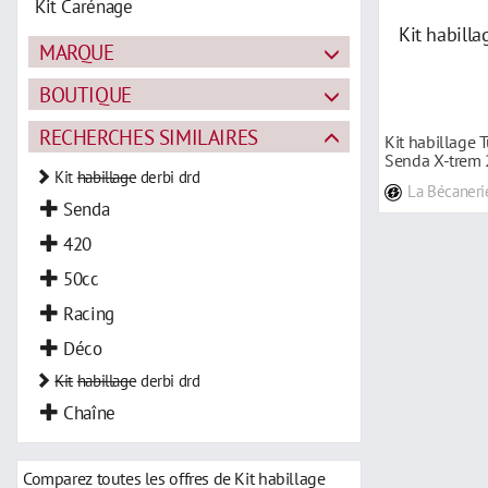
Kit Carénage
MARQUE
BOUTIQUE
RECHERCHES SIMILAIRES
Kit habillage T
Senda X-trem
Kit
habillage
derbi drd
La Bécaneri
Senda
420
50cc
Racing
Déco
Kit
habillage
derbi drd
Chaîne
Comparez toutes les offres de Kit habillage