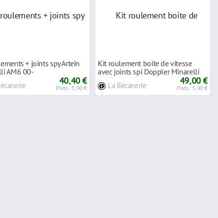
lements + joints spy Artein
Kit roulement boite de vitesse
lli AM6 00-
avec joints spi Doppler Minarelli
40,40 €
AM6
49,00 €
Bécanerie
La Bécanerie
Ports : 5,90 €
Ports : 5,90 €