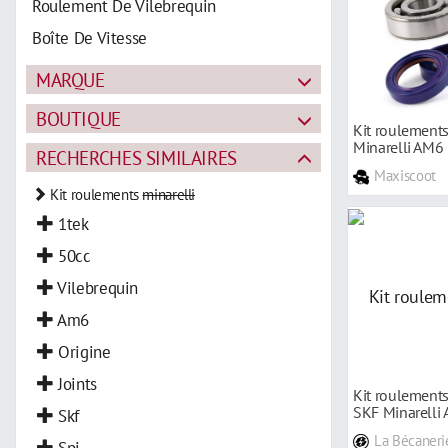
Roulement De Vilebrequin
Boîte De Vitesse
MARQUE
BOUTIQUE
Kit roulements 
Minarelli AM6
RECHERCHES SIMILAIRES
Maxiscoot
Kit roulements
minarelli
1tek
50cc
Vilebrequin
Am6
Origine
Joints
Kit roulement
SKF Minarelli
Skf
La Bécaneri
Spi