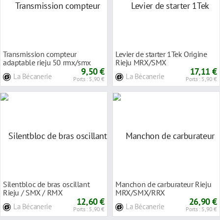
Transmission compteur
Levier de starter 1Tek Origine
adaptable rieju 50 rmx/smx
Rieju MRX/SMX
9,50 €
17,11 €
La Bécanerie
La Bécanerie
Ports : 5,90 €
Ports : 5,90 €
Silentbloc de bras oscillant
Manchon de carburateur Rieju
Rieju / SMX / RMX
MRX/SMX/RRX
12,60 €
26,90 €
La Bécanerie
La Bécanerie
Ports : 5,90 €
Ports : 5,90 €