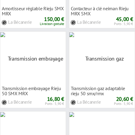
Amortisseur réglable Rieju SMX
Contacteur à clé neiman Rieju
MRX
MRX SMX
150,00 €
45,00 €
La Bécanerie
La Bécanerie
Livraison gratuite
Ports : 5,90 €
Transmission embrayage Rieju
Transmission gaz adaptable
50 SMX MRX
rieju 50 smx/rmx
16,80 €
20,60 €
La Bécanerie
La Bécanerie
Ports : 5,90 €
Ports : 5,90 €