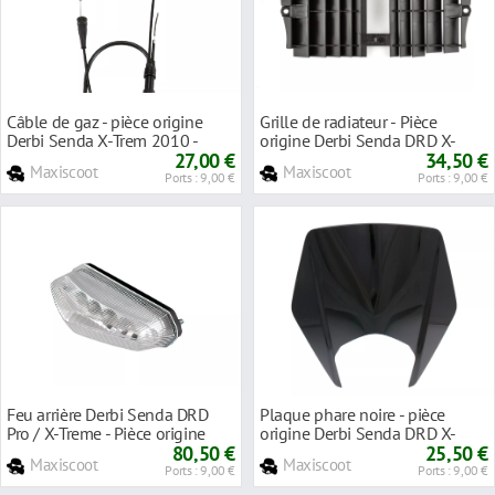
Câble de gaz - pièce origine
Grille de radiateur - Pièce
Derbi Senda X-Trem 2010 -
origine Derbi Senda DRD X-
2016
27,00 €
Treme ap'2010
34,50 €
Maxiscoot
Maxiscoot
Ports : 9,00 €
Ports : 9,00 €
Feu arrière Derbi Senda DRD
Plaque phare noire - pièce
Pro / X-Treme - Pièce origine
origine Derbi Senda DRD X-
80,50 €
Treme ap'2010
25,50 €
Maxiscoot
Maxiscoot
Ports : 9,00 €
Ports : 9,00 €