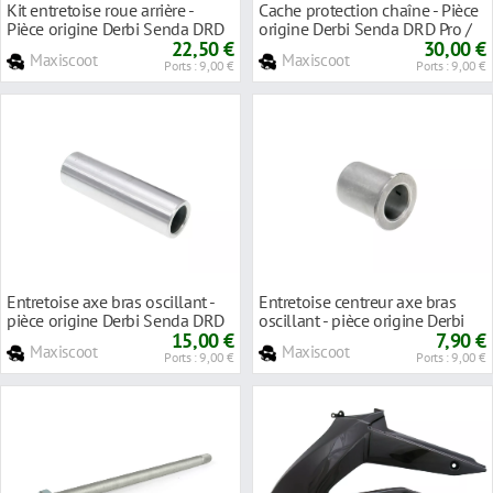
Kit entretoise roue arrière -
Cache protection chaîne - Pièce
Pièce origine Derbi Senda DRD
origine Derbi Senda DRD Pro /
SM X-Treme ap'2010
22,50 €
X-Treme
30,00 €
Maxiscoot
Maxiscoot
Ports : 9,00 €
Ports : 9,00 €
Entretoise axe bras oscillant -
Entretoise centreur axe bras
pièce origine Derbi Senda DRD
oscillant - pièce origine Derbi
X-Treme ap'2010
15,00 €
Senda DRD X-Treme ap'2010
7,90 €
Maxiscoot
Maxiscoot
Ports : 9,00 €
Ports : 9,00 €