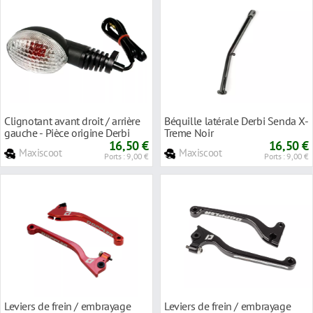
Clignotant avant droit / arrière
Béquille latérale Derbi Senda X-
gauche - Pièce origine Derbi
Treme Noir
Senda DRD Pro / X-Treme
16,50 €
16,50 €
Maxiscoot
Maxiscoot
Ports : 9,00 €
Ports : 9,00 €
Leviers de frein / embrayage
Leviers de frein / embrayage