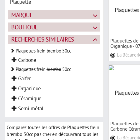
Plaquette
MARQUE
BOUTIQUE
RECHERCHES SIMILAIRES
Plaquettes de 
Organique - 
Plaquettes frein brembo
50cc
La Bécaneri
Carbone
Plaquettes frein
brembo
50cc
Galfer
Organique
Céramique
Semi métal
Plaquettes de 
Comparez toutes les offres de Plaquettes frein
Carbone Céra
brembo 50cc pas cher en découvrant tous les
La Bécaneri