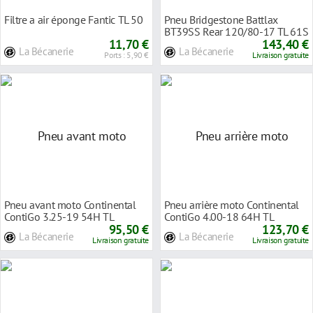
Filtre a air éponge Fantic TL 50
Pneu Bridgestone Battlax
BT39SS Rear 120/80-17 TL 61S
11,70 €
143,40 €
La Bécanerie
La Bécanerie
Ports : 5,90 €
Livraison gratuite
Pneu avant moto Continental
Pneu arrière moto Continental
ContiGo 3.25-19 54H TL
ContiGo 4.00-18 64H TL
95,50 €
123,70 €
La Bécanerie
La Bécanerie
Livraison gratuite
Livraison gratuite