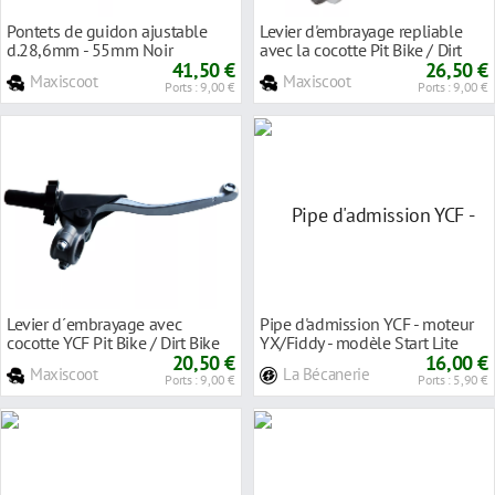
Pontets de guidon ajustable
Levier d'embrayage repliable
d.28,6mm - 55mm Noir
avec la cocotte Pit Bike / Dirt
41,50 €
Bike
26,50 €
Maxiscoot
Maxiscoot
Ports : 9,00 €
Ports : 9,00 €
Levier d´embrayage avec
Pipe d'admission YCF - moteur
cocotte YCF Pit Bike / Dirt Bike
YX/Fiddy - modèle Start Lite
20,50 €
16,00 €
Maxiscoot
La Bécanerie
Ports : 9,00 €
Ports : 5,90 €