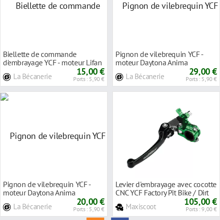
Biellette de commande
Pignon de vilebrequin YCF -
d'embrayage YCF - moteur Lifan
moteur Daytona Anima
15,00 €
88/150/190cc
29,00 €
La Bécanerie
La Bécanerie
Ports : 5,90 €
Ports : 5,90 €
Pignon de vilebrequin YCF -
Levier d'embrayage avec cocotte
moteur Daytona Anima
CNC YCF Factory Pit Bike / Dirt
150/190cc
20,00 €
Bike vert
105,00 €
La Bécanerie
Maxiscoot
Ports : 5,90 €
Ports : 9,00 €