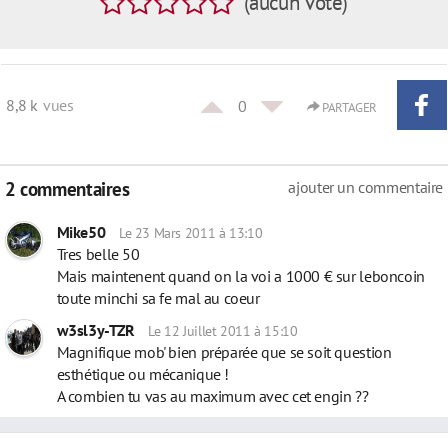
(
aucun
vote
)
8,8 k
vues
0
PARTAGER
2 commentaires
ajouter un commentaire
Mike50
Le 23 Mars 2011 à 13:10
Tres belle 50
Mais maintenent quand on la voi a 1000 € sur leboncoin
toute minchi sa fe mal au coeur
w3sl3y-TZR
Le 12 Juillet 2011 à 15:10
Magnifique mob' bien préparée que se soit question
esthétique ou mécanique !
A combien tu vas au maximum avec cet engin ??