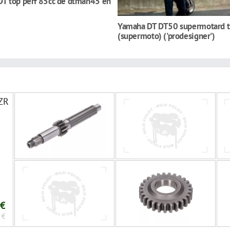
T top perf 85cc de dtman45 en
Yamaha DT DT50 supermotard 
(supermoto) ('prodesigner')
TZR
 €
 €