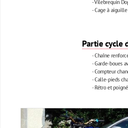
- Vilebrequin Do
- Cage à aiguill
Partie cycle
- Chaîne renforc
- Garde-boues a
- Compteur cha
- Calle-pieds ch
- Rétro et poig