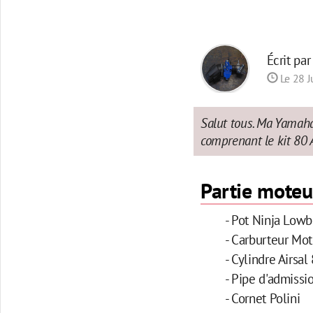
Écrit pa
Le 28 J
Salut tous. Ma Yamaha 
comprenant le kit 80 
Partie moteu
- Pot Ninja Low
- Carburteur M
- Cylindre Airsal
- Pipe d'admiss
- Cornet Polini