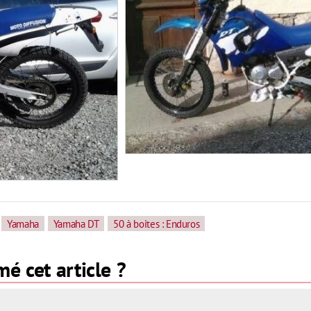
Yamaha
Yamaha DT
50 à boites : Enduros
é cet article ?