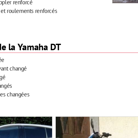
ppler renforcé
e et roulements renforcés
 de la Yamaha DT
ée
vant changé
ngé
angés
nées changées