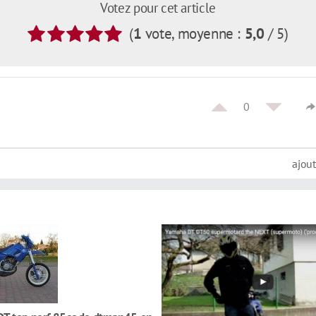
Votez pour cet article
(
1
vote
, moyenne :
5,0
/ 5
)
0
ajou