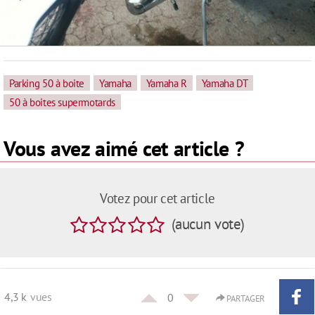
Parking 50 à boite
Yamaha
Yamaha R
Yamaha DT
50 à boites supermotards
Vous avez aimé cet article ?
Votez pour cet article
(
aucun
vote
)
4,3 k
vues
0
PARTAGER