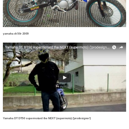
yamaha dt 50r 2009
Yamaha DT DT50 supermotard the NEXT (supermoto) ('prodesigner')