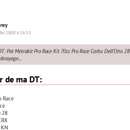
r
rey
ai 2008 à 16:53
T: Pot Metrakit Pro Race Kit 70cc Pro Race Carbu Dell'Orto 28
mbrayage...
r de ma DT:
ro Race
ce
o 28
 CRX
e KN