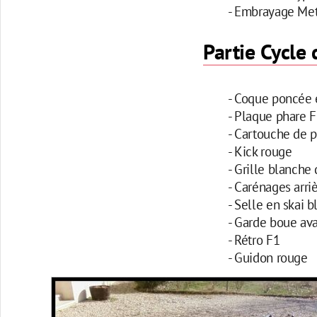
- Embrayage Met
Partie Cycle
- Coque poncée e
- Plaque phare F
- Cartouche de p
- Kick rouge
- Grille blanche
- Carénages arri
- Selle en skai b
- Garde boue ava
- Rétro F1
- Guidon rouge