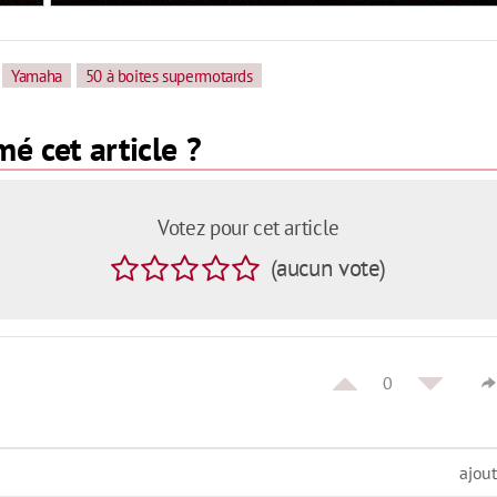
Yamaha
50 à boites supermotards
é cet article ?
Votez pour cet article
(
aucun
vote
)
0
ajou