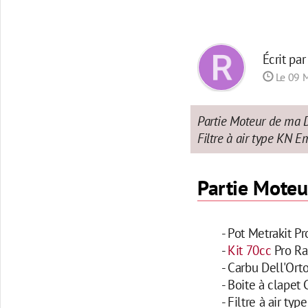
Écrit pa
Le 09 M
Partie Moteur de ma D
Filtre à air type KN E
Partie Moteu
- Pot Metrakit P
-
Kit 70cc
Pro Ra
- Carbu Dell'Ort
- Boite à clapet
- Filtre à air typ