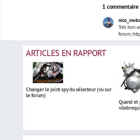
1 commentaire
nico_mob
Très bon ar
forum,
htt
ARTICLES EN RAPPORT
Changer le joint spy du sélecteur (vu sur
le forum)
Quand et 
vilebrequ