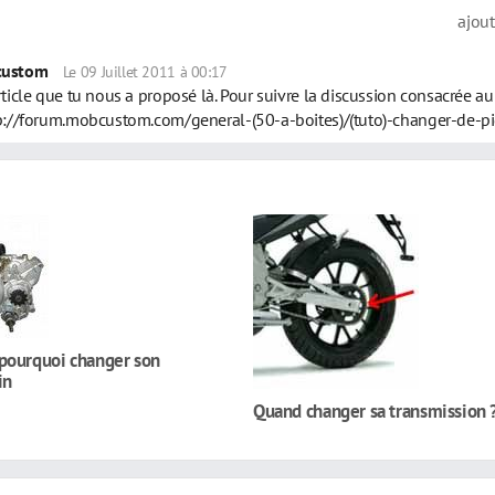
ajou
custom
Le 09 Juillet 2011 à 00:17
ticle que tu nous a proposé là. Pour suivre la discussion consacrée au 
p://forum.mobcustom.com/general-
(50-a-boites)/(tuto)-changer-de-p
pourquoi changer son
in
Quand changer sa transmission 