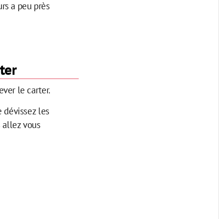
urs a peu près
ter
ever le carter.
e dévissez les
s allez vous