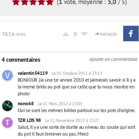
(
1
vote
, moyenne :
5,0
/ 5
)
70,5 k
vues
0
PARTAGER
4 commentaires
ajouter un commentaire
valentin54119
Le 01 Octobre 2011 à 23:13
BONJOUR j'ai une tzr annee 2010 et jaimerais savoir si il y a
la meme bride au pot que sur celle que tu nous montre en
photo
nono68
Le 21 Mars 2012 à 15:05
Oui se sont les mêmes brides partout sur les pots d'origine.
TZR LDS 98
Le 12 Novembre 2013 à 22:27
Salut, il y a une sorte de durite au niveau du coude qui sort
du pot il faut l'enlever ou pas. Merci