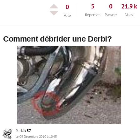
5
0
21,9 k
0
Réponses
Partage
Vues
Vote
Comment débrider une Derbi?
Par
Lix57
Le 09 Décembre 2010 à 10:45