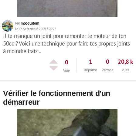
Par
mobcustom
Le 13 Septembre 2009 à 20:27
Il te manque un joint pour remonter le moteur de ton
50cc ? Voici une technique pour faire tes propres joints
à moindre frais...
1
0
20,8 k
0
Réponse
Partage
Vues
Vote
Vérifier le fonctionnement d'un
démarreur