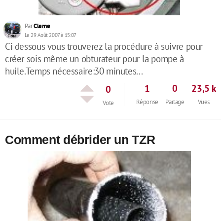
Par
Cleme
Le 29 Août 2007 à 15:07
Ci dessous vous trouverez la procédure à suivre pour
créer sois même un obturateur pour la pompe à
huile.Temps nécessaire:30 minutes...
1
0
23,5 k
0
Réponse
Partage
Vues
Vote
Comment débrider un TZR