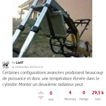
Par
Lix57
Le 19 Décembre 2010 à 12:25
Certaines configurations avancées produisent beaucoup
de puissance et donc une température élevée dans le
cylindre. Monter un deuxième radiateur peut
4
0
29,5 k
0
Réponses
Partage
Vues
Vote