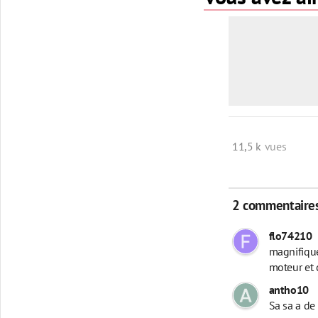
11,5 k
vues
2 commentaire
flo74210
magnifique
moteur et 
antho10
Sa sa a de 