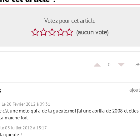
Votez pour cet article
(
aucun
vote
)
0
s
ajou
Le 20 Février 2012 à 09:31
 c'st une moto qui a de la gueule.moi j'ai une aprilia de 2008 et elle
ca marche fort.
Le 03 Juillet 2012 à 15:17
la gueule !