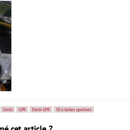
Derbi
GPR
Derbi GPR
50 à boites sportives
é cet article ?