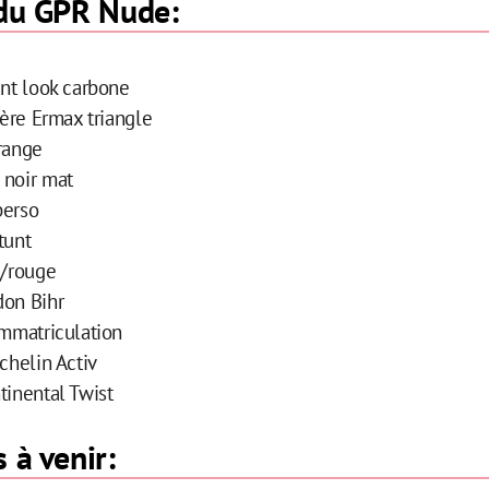
 du GPR Nude:
ant look carbone
ière Ermax triangle
range
 noir mat
perso
tunt
e/rouge
don Bihr
immatriculation
chelin Activ
tinental Twist
 à venir: