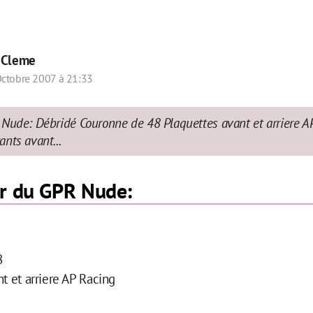
r
Cleme
ctobre 2007 à 21:33
Nude: Débridé Couronne de 48 Plaquettes avant et arriere AP
nts avant...
ur du GPR Nude:
8
nt et arriere AP Racing