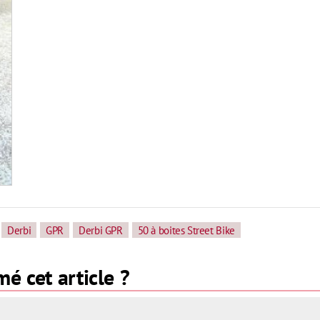
Derbi
GPR
Derbi GPR
50 à boites Street Bike
é cet article ?