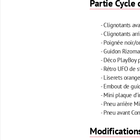
Partie Cycle
- Clignotants av
- Clignotants arr
- Poignée noir/o
- Guidon Rizoma
- Déco PlayBoy 
- Rétro UFO de s
- Liserets orang
- Embout de gui
- Mini plaque d'
- Pneu arrière Mi
- Pneu avant Con
Modifications