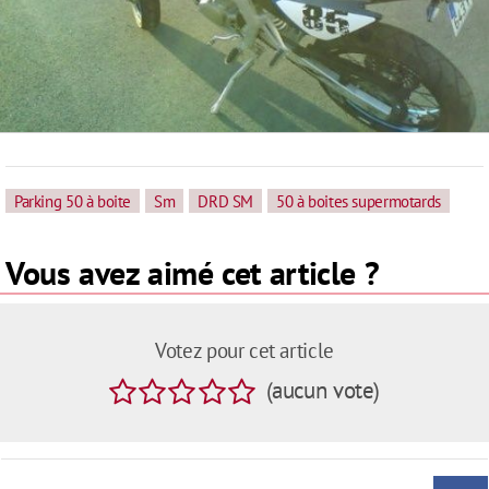
Parking 50 à boite
Sm
DRD SM
50 à boites supermotards
Vous avez aimé cet article ?
Votez pour cet article
(
aucun
vote
)