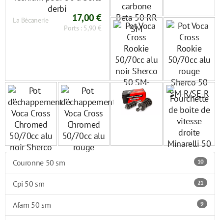
17,00 €
La Bécanerie
Ports : 5,90 €
Couronne 50 sm
10
Cpi 50 sm
21
Afam 50 sm
9