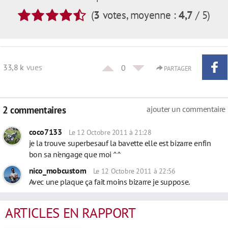
(
3
votes
, moyenne :
4,7
/ 5
)
33,8 k
vues
0
PARTAGER
2 commentaires
ajouter un commentaire
coco7133
Le 12 Octobre 2011 à 21:28
je la trouve superbesauf la bavette elle est bizarre enfin
bon sa n'engage que moi ^^
nico_mobcustom
Le 12 Octobre 2011 à 22:56
Avec une plaque ça fait moins bizarre je suppose.
ARTICLES EN RAPPORT