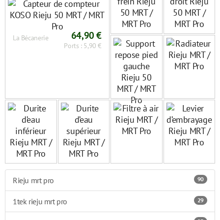
Pro
64,90 €
La Bécanerie
Ports : 5,90 €
Rieju mrt pro
90
1tek rieju mrt pro
29