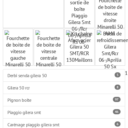
Derbi senda gilera 50
5
Gilera 50 rcr
8
Pignon boîte
97
Piaggio gilera smt
46
Carénage piaggio gilera smt
6