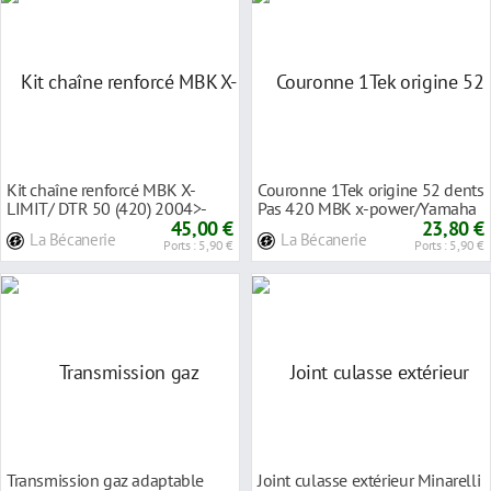
Kit chaîne renforcé MBK X-
Couronne 1Tek origine 52 dents
LIMIT/ DTR 50 (420) 2004>-
Pas 420 MBK x-power/Yamaha
11X48 (Origine)
45,00 €
tzr
23,80 €
La Bécanerie
La Bécanerie
Ports : 5,90 €
Ports : 5,90 €
Transmission gaz adaptable
Joint culasse extérieur Minarelli