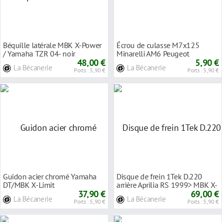
Béquille latérale MBK X-Power
Écrou de culasse M7x125
/ Yamaha TZR 04- noir
Minarelli AM6 Peugeot
48,00 €
103/MBK 51
5,90 €
La Bécanerie
La Bécanerie
Ports : 5,90 €
Ports : 5,90 €
Guidon acier chromé Yamaha
Disque de frein 1Tek D.220
DT/MBK X-Limit
arrière Aprilia RS 1999> MBK X-
37,90 €
POWER Yamah
69,00 €
La Bécanerie
La Bécanerie
Ports : 5,90 €
Ports : 5,90 €