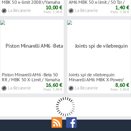
MBK 50 x-limit 2008>/Yamaha
AM6 MBK 50 x-limit / 50 Tzr /
50 dtr 2008>
10,00 €
Peuge
1,40 €
La Bécanerie
La Bécanerie
Ports : 5,90 €
Ports : 5,90 €
Piston Minarelli AM6 -Beta 50
Joints spi de vilebrequin
RR / MBK 50 X-Limit / Yamaha
Minarelli AM6 MBK X-Power/
50 Dtr / Pe
16,60 €
Smx/Beta RR
8,60 €
La Bécanerie
La Bécanerie
Ports : 5,90 €
Ports : 5,90 €