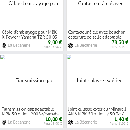
Câble d'embrayage pour MBK
Contacteur à clé avec bouchon
X-Power / Yamaha TZR 50 03-
et serrure de selle adaptable
12
9,00 €
MBK 50 x
78,30 €
La Bécanerie
La Bécanerie
Ports : 5,90 €
Ports : 5,90 €
Transmission gaz adaptable
Joint culasse extérieur Minarelli
MBK 50 x-limit 2008>/Yamaha
AM6 MBK 50 x-limit / 50 Tzr /
50 dtr 2008>
10,00 €
Peuge
1,40 €
La Bécanerie
La Bécanerie
Ports : 5,90 €
Ports : 5,90 €