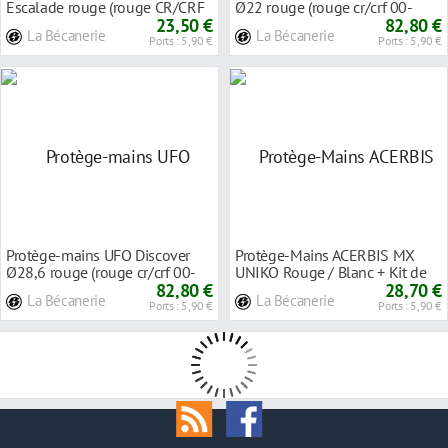
Escalade rouge (rouge CR/CRF
Ø22 rouge (rouge cr/crf 00-
00-18)
23,50 €
19)/noir
82,80 €
La Bécanerie
La Bécanerie
Ports : 5,90 €
Ports : 5,90 €
Protège-mains UFO Discover
Protège-Mains ACERBIS MX
Ø28,6 rouge (rouge cr/crf 00-
UNIKO Rouge / Blanc + Kit de
19)/noir
82,80 €
Montage au Guid
28,70 €
La Bécanerie
La Bécanerie
Ports : 5,90 €
Ports : 5,90 €