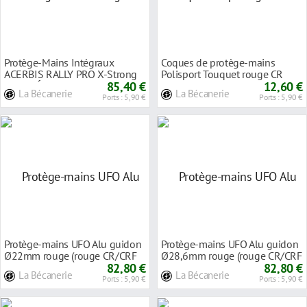
Protège-Mains Intégraux
Coques de protège-mains
ACERBIS RALLY PRO X-Strong
Polisport Touquet rouge CR
Rouge Éclatant +
85,40 €
2004 (paire)
12,60 €
La Bécanerie
La Bécanerie
Ports : 5,90 €
Ports : 5,90 €
Protège-mains UFO Alu guidon
Protège-mains UFO Alu guidon
Ø22mm rouge (rouge CR/CRF
Ø28,6mm rouge (rouge CR/CRF
00-18)
82,80 €
00-18)
82,80 €
La Bécanerie
La Bécanerie
Ports : 5,90 €
Ports : 5,90 €